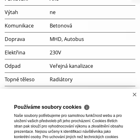
Výtah
ne
Komunikace
Betonová
Doprava
MHD, Autobus
Elektřina
230V
Odpad
Veřejná kanalizace
Topné těleso
Radiátory
Zdroj teplé vody
Plynový kondenzační kotel
×
Soubory ke stažení
Používáme soubory cookies
ℹ
Naše soubory potřebujeme pro samotnou funkčnost webu a pro
PENB
uložení vašich předvoleb při jeho procházení. Cookies třetích
stran pak slouží pro vyhodnocování výkonu a zkvalitnění obsahu
prezentace. Nejsou určeny k identifikaci návštěvníka jako
konkrétní osoby. Pro uchování jiných než technických cookies