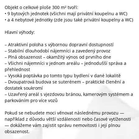
Objekt o celkové ploše 300 m² tvoří:
• 9 bytových jednotek (všichni mají privátní koupelnu a WC)
• a 4 nebytové jednotky (zde jsou také privátní koupelny a WC)
Hlavní výhody:
– Atraktivní poloha s výbornou dopravní dostupností
– Stabilní dlouhodobí nájemníci a zavedený provoz
– Plná obsazenost – okamžitý výnos od prvního dne
– Všichni nájemníci v jednom areálu – jednodušší správa a
přehlednost
– Vysoká poptávka po tomto typu bydlení v dané lokalitě
– Dvoupatrová budova se suterénem – praktické členění a
dostatek soukromí
– Uzavřený areál s vjezdovou bránou, kamerovým systémem a
parkováním pro více vozů
Pokud se nebudete moci věnovat následnému provozu —
například z důvodu větší vzdálenosti nebo časové vytíženosti
— dokážeme vám zajistit správu nemovitosti i její plnou
obsazenost.