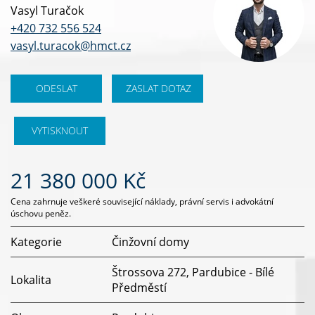
Vasyl Turačok
+420 732 556 524
vasyl.turacok@hmct.cz
ODESLAT
ZASLAT DOTAZ
VYTISKNOUT
21 380 000 Kč
Cena zahrnuje veškeré související náklady, právní servis i advokátní
úschovu peněz.
Kategorie
Činžovní domy
Štrossova 272, Pardubice - Bílé
Lokalita
Předměstí