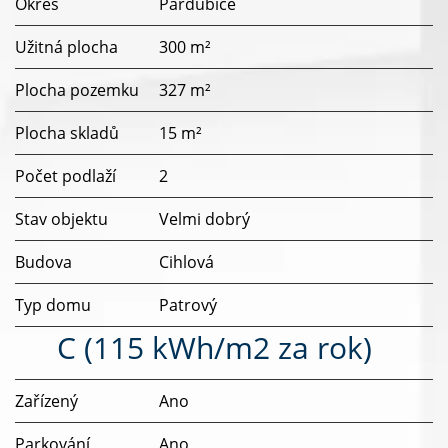
Okres
Pardubice
Užitná plocha
300 m²
Plocha pozemku
327 m²
Plocha skladů
15 m²
Počet podlaží
2
Stav objektu
Velmi dobrý
Budova
Cihlová
Typ domu
Patrový
C (115 kWh/m2 za rok)
Zařízený
Ano
Parkování
Ano