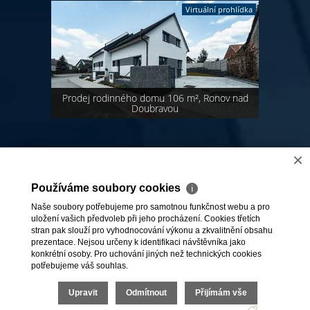
Virtuální prohlídka
Prodej rodinného domu 106 m², Ronov nad
Doubravou
1
,
2
,
3
,
4
,
5
>>
×
Používáme soubory cookies
ℹ
Naše soubory potřebujeme pro samotnou funkčnost webu a pro
uložení vašich předvoleb při jeho procházení. Cookies třetích
stran pak slouží pro vyhodnocování výkonu a zkvalitnění obsahu
prezentace. Nejsou určeny k identifikaci návštěvníka jako
konkrétní osoby. Pro uchování jiných než technických cookies
potřebujeme váš souhlas.
2026 © HomeCity s.r.o., všechna práva vyhrazena |
Upravit
Odmítnout
Přijímám vše
Povinně zveřejňované informace
|
Reklamační řád