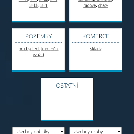
3+kk
,
3+1
řadové
,
chaty
POZEMKY
KOMERCE
pro bydlení
,
komerční
sklady
využití
OSTATNÍ