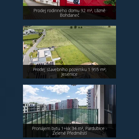
Prodej rodinného domu 92 m², Lázně
Bohdaneč
Prodej stavebního pozemku 1 955 m²,
Jesenice
Pronájem bytu 1+kk 34 m², Pardubice -
Zelené Předměstí