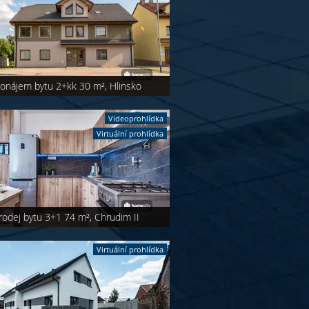
ronájem bytu 2+kk 30 m², Hlinsko
Videoprohlídka
Virtuální prohlídka
rodej bytu 3+1 74 m², Chrudim II
Virtuální prohlídka