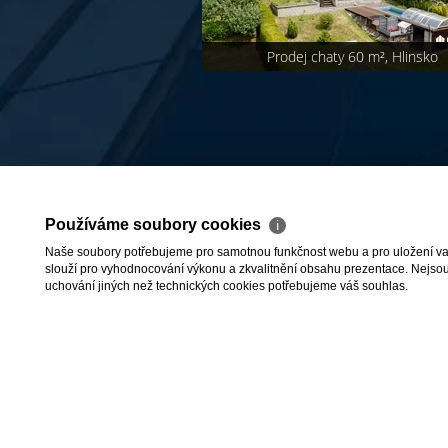
Prodej chaty 60 m², Hlinsko
Používáme soubory cookies
ℹ
Naše soubory potřebujeme pro samotnou funkčnost webu a pro uložení vaši
slouží pro vyhodnocování výkonu a zkvalitnění obsahu prezentace. Nejsou u
uchování jiných než technických cookies potřebujeme váš souhlas.
2026 © HomeCity s.r.o., všechna pr
Reklamační řád