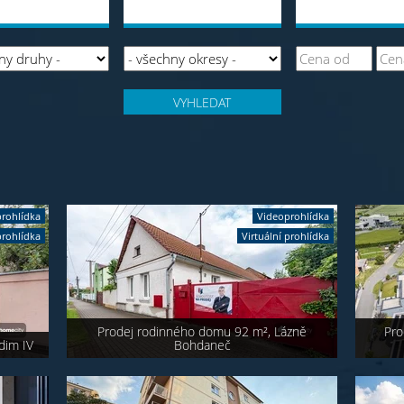
VYHLEDAT
rohlídka
Videoprohlídka
prohlídka
Virtuální prohlídka
Prodej rodinného domu 92 m², Lázně
Pro
dim IV
Bohdaneč