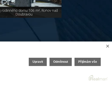
j rodinného domu 106 m², Ronov nad
Doubravou
×
Upravit
Odmítnout
Přijímám vše
Realitní SW
Real
man