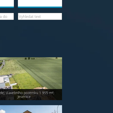
dej stavebního pozemku 1 955 m²,
Jesenice