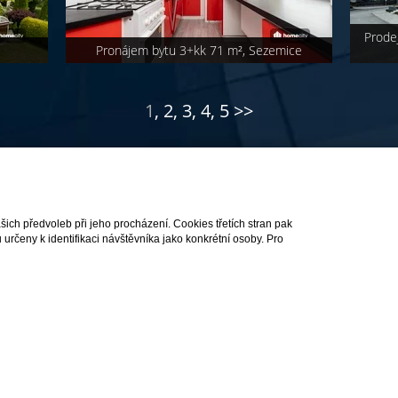
Prode
Pronájem bytu 3+kk 71 m², Sezemice
1
,
2
,
3
,
4
,
5
>>
ch předvoleb při jeho procházení. Cookies třetích stran pak
rčeny k identifikaci návštěvníka jako konkrétní osoby. Pro
áva vyhrazena |
Povinně zveřejňované informace
|