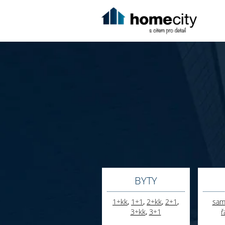
BYTY
1+kk
,
1+1
,
2+kk
,
2+1
,
samo
3+kk
,
3+1
ř