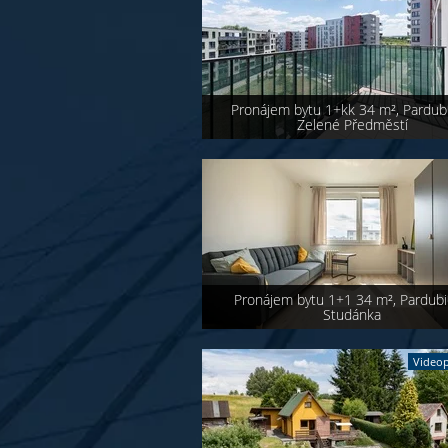
Pronájem bytu 1+kk 34 m², Pardubi
Zelené Předměstí
Pronájem bytu 1+1 34 m², Pardubi
Studánka
Videop