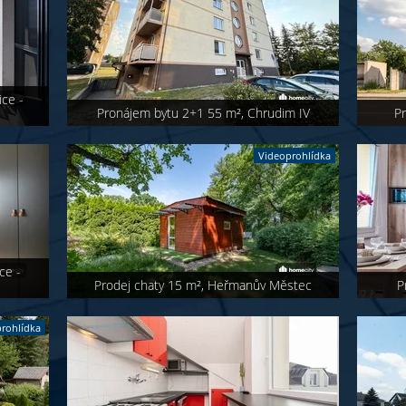
ce -
Pronájem bytu 2+1 55 m², Chrudim IV
P
Videoprohlídka
ce -
Prodej chaty 15 m², Heřmanův Městec
P
rohlídka