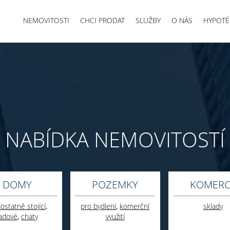
NEMOVITOSTI
CHCI PRODAT
SLUŽBY
O NÁS
HYPOTÉ
NABÍDKA NEMOVITOSTÍ
DOMY
POZEMKY
KOMERC
statně stojící
,
pro bydlení
,
komerční
sklady
adové
,
chaty
využití