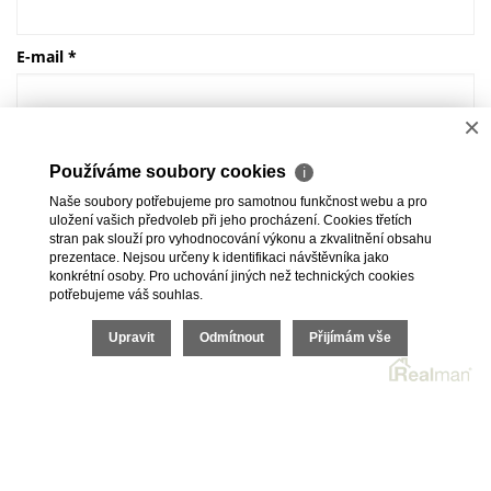
E-mail
*
×
Mobil
*
Používáme soubory cookies
ℹ
Naše soubory potřebujeme pro samotnou funkčnost webu a pro
uložení vašich předvoleb při jeho procházení. Cookies třetích
stran pak slouží pro vyhodnocování výkonu a zkvalitnění obsahu
ODESLAT POPTÁVKU
prezentace. Nejsou určeny k identifikaci návštěvníka jako
konkrétní osoby. Pro uchování jiných než technických cookies
potřebujeme váš souhlas.
2026 © HomeCity s.r.o., všechna práva vyhrazena |
Upravit
Odmítnout
Přijímám vše
Povinně zveřejňované informace
|
Reklamační řád
Realitní SW
Real
man